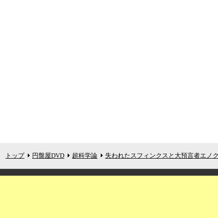
トップ
円盤屋DVD
超科学論
失われたスフィンクスと大預言者エノク[2