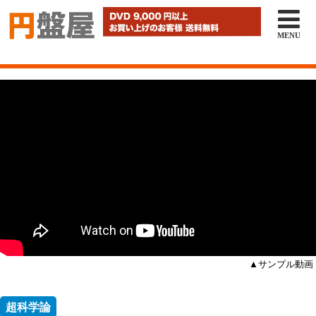

MENU
▲サンプル動画
超科学論