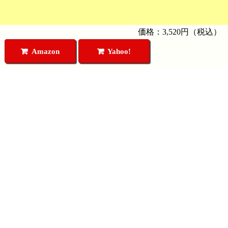
価格：3,520円（税込）
Amazon
Yahoo!
円盤屋DVDカテゴリ
円盤屋DVDコンテンツ
久保有政DVD
生放送
リミックスDVD
NEOASKASTREAM
古代日本の謎
お問い合わせ
日本史 闇に封印された謎
メールでお問い合わせ
古史古伝シリーズ
聖書考古学
円盤屋について
超科学論
円盤屋とは
陰謀の世紀
特定商取引法に基づく表記
封印された神々の歴史
プライバシーポリシー
飛鳥ゼミナール
お支払い方法について
中山市朗 怪の巻
配送方法について
旧作DVD 2,200円
送料について
Amazonで購入する