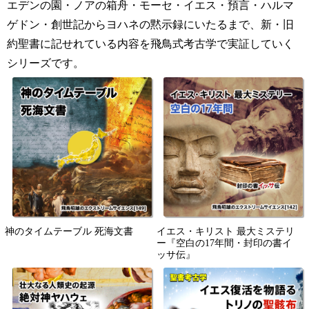
エデンの園・ノアの箱舟・モーセ・イエス・預言・ハルマ
ゲドン・創世記からヨハネの黙示録にいたるまで、新・旧
約聖書に記せれている内容を飛鳥式考古学で実証していく
シリーズです。
神のタイムテーブル 死海文書
イエス・キリスト 最大ミステリ
ー『空白の17年間・封印の書イ
ッサ伝』