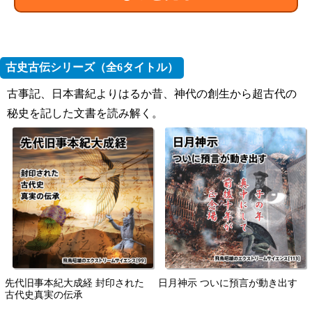
古史古伝シリーズ（全6タイトル）
古事記、日本書紀よりはるか昔、神代の創生から超古代の
秘史を記した文書を読み解く。
先代旧事本紀大成経 封印された
日月神示 ついに預言が動き出す
古代史真実の伝承