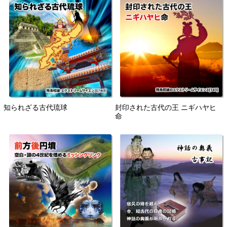
知られざる古代琉球
封印された古代の王 ニギハヤヒ
命