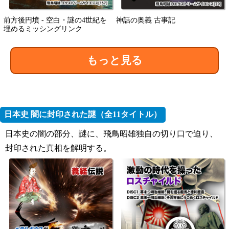
前方後円墳 - 空白・謎の4世紀を
神話の奥義 古事記
埋めるミッシングリンク
もっと見る
日本史 闇に封印された謎（全11タイトル）
日本史の闇の部分、謎に、飛鳥昭雄独自の切り口で迫り、
封印された真相を解明する。