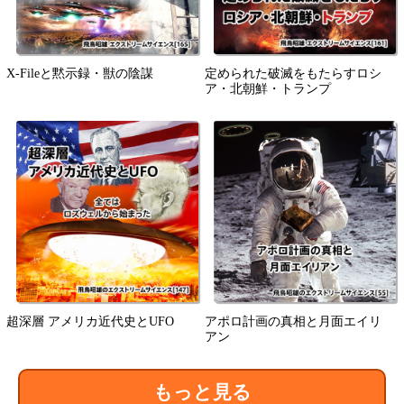
X-Fileと黙示録・獣の陰謀
定められた破滅をもたらすロシ
ア・北朝鮮・トランプ
超深層 アメリカ近代史とUFO
アポロ計画の真相と月面エイリ
アン
もっと見る