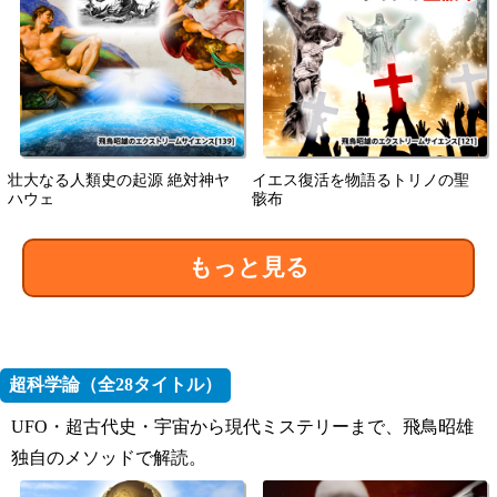
壮大なる人類史の起源 絶対神ヤ
イエス復活を物語るトリノの聖
ハウェ
骸布
もっと見る
超科学論（全28タイトル）
UFO・超古代史・宇宙から現代ミステリーまで、飛鳥昭雄
独自のメソッドで解読。