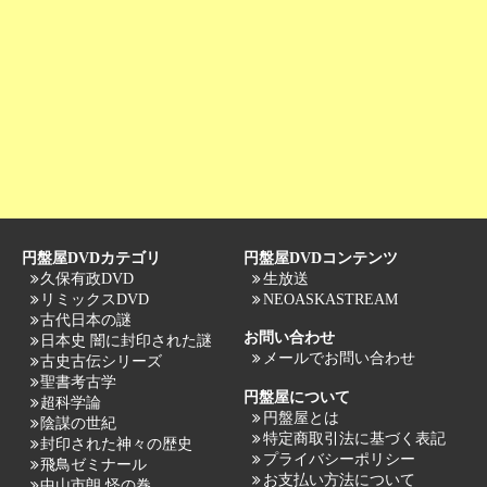
円盤屋DVDカテゴリ
円盤屋DVDコンテンツ
久保有政DVD
生放送
リミックスDVD
NEOASKASTREAM
古代日本の謎
お問い合わせ
日本史 闇に封印された謎
メールでお問い合わせ
古史古伝シリーズ
聖書考古学
円盤屋について
超科学論
円盤屋とは
陰謀の世紀
特定商取引法に基づく表記
封印された神々の歴史
プライバシーポリシー
飛鳥ゼミナール
お支払い方法について
中山市朗 怪の巻