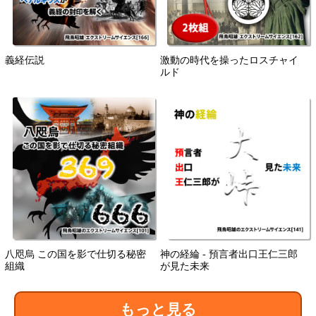
義経伝説
激動の時代を操ったロスチャイ
ルド
八咫烏 この国を影で仕切る秘密
神の経綸 - 預言者出口王仁三郎
組織
が見た未来
もっと見る