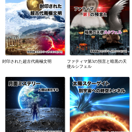
封印された超古代南極文明
ファティマ第3の預言と暗黒の天
使ルシフェル