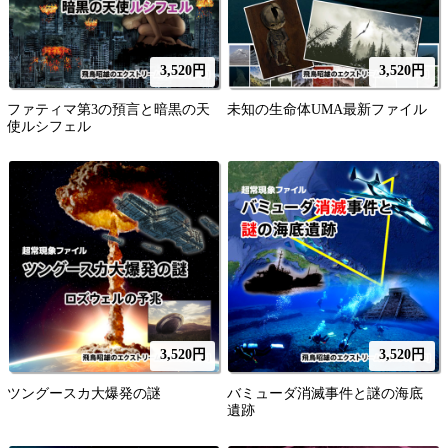
3,520円
3,520円
ファティマ第3の預言と暗黒の天
未知の生命体UMA最新ファイル
使ルシフェル
3,520円
3,520円
ツングースカ大爆発の謎
バミューダ消滅事件と謎の海底
遺跡