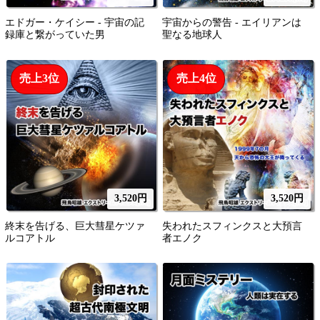
エドガー・ケイシー - 宇宙の記
宇宙からの警告 - エイリアンは
録庫と繋がっていた男
聖なる地球人
売上3位
売上4位
3,520円
3,520円
終末を告げる、巨大彗星ケツァ
失われたスフィンクスと大預言
ルコアトル
者エノク