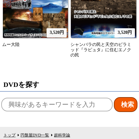
3,520円
3,520円
ムー大陸
シャンバラの民と天空のピラミ
ッド『ラピュタ』に住むエノク
の民
DVDを探す
トップ
円盤屋DVD一覧
超科学論