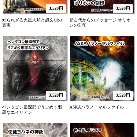
3,520円
3,520円
知られざる火星人類と超文明の
超古代からのメッセージ オリオ
真実
ンの刻印
3,520円
3,520円
ペンタゴン最深部でうごめく邪
ASKAパラノーマルファイル
悪なエイリアン