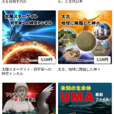
天を目指すのか
ル」と古代日本
3,520円
3,520円
太陽スターゲイト - 別宇宙への
太古、地球に降臨した神々
時空トンネル