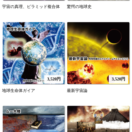
宇宙の真理、ピラミッド複合体
驚愕の地球史
3,520円
3,520円
地球生命体ガイア
最新宇宙論