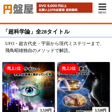

MENU
「超科学論」全28タイトル
UFO・超古代史・宇宙から現代ミステリーまで、
飛鳥昭雄独自のメソッドで解読。
売上1位
売上2位
3,520円
3,520円