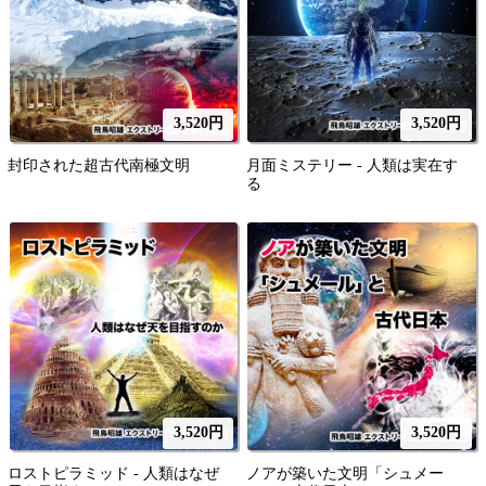
3,520円
3,520円
封印された超古代南極文明
月面ミステリー - 人類は実在す
る
3,520円
3,520円
ロストピラミッド - 人類はなぜ
ノアが築いた文明「シュメー