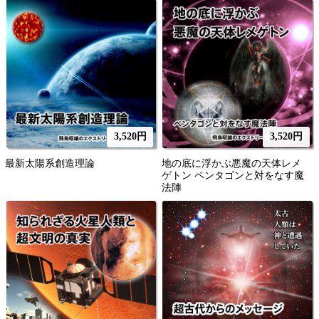
3,520円
3,520円
最新太陽系創造理論
地の底に浮かぶ悪魔の天体レメ
ゲトン ペンタゴンと対をなす魔
法陣