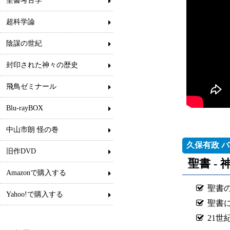
聖書考古学
超科学論
陰謀の世紀
封印された神々の歴史
飛鳥ゼミナール
Blu-rayBOX
中山市朗 怪の巻
久保有政 
旧作DVD
聖書 -
Amazonで購入する
聖書
Yahoo!で購入する
聖書
21