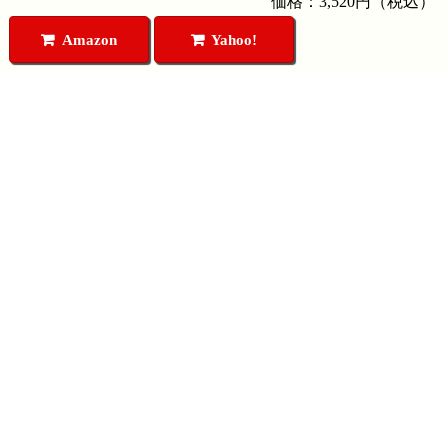
価格：3,520円（税込）
Amazon
Yahoo!
円盤屋DVDカテゴリ
円盤屋DVDコンテンツ
久保有政DVD
生放送
リミックスDVD
NEOASKASTREAM
古代日本の謎
お問い合わせ
日本史 闇に封印された謎
メールでお問い合わせ
古史古伝シリーズ
聖書考古学
円盤屋について
超科学論
円盤屋とは
陰謀の世紀
特定商取引法に基づく表記
封印された神々の歴史
プライバシーポリシー
飛鳥ゼミナール
お支払い方法について
中山市朗 怪の巻
配送方法について
旧作DVD 2,200円