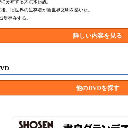
中に分布する大洪水伝説。
水後、旧世界の生存者が新世界文明を築いた。
は2隻存在する。
詳しい内容を見る
VD
他のDVDを探す