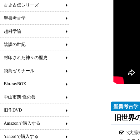
古史古伝シリーズ
聖書考古学
超科学論
陰謀の世紀
封印された神々の歴史
飛鳥ゼミナール
Blu-rayBOX
中山市朗 怪の巻
聖書考古学
旧作DVD
旧世界
Amazonで購入する
3大
Yahoo!で購入する