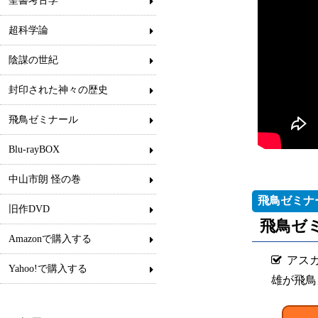
聖書考古学
超科学論
陰謀の世紀
封印された神々の歴史
飛鳥ゼミナール
Blu-rayBOX
中山市朗 怪の巻
飛鳥ゼミナ
旧作DVD
飛鳥ゼミ
Amazonで購入する
アス
Yahoo!で購入する
雄が飛鳥