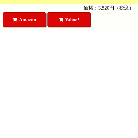
価格：3,520円（税込）
Amazon
Yahoo!
円盤屋DVDカテゴリ
円盤屋DVDコンテンツ
久保有政DVD
生放送
リミックスDVD
NEOASKASTREAM
古代日本の謎
お問い合わせ
日本史 闇に封印された謎
メールでお問い合わせ
古史古伝シリーズ
聖書考古学
円盤屋について
超科学論
円盤屋とは
陰謀の世紀
特定商取引法に基づく表記
封印された神々の歴史
プライバシーポリシー
飛鳥ゼミナール
お支払い方法について
中山市朗 怪の巻
配送方法について
旧作DVD 2,200円
送料について
Amazonで購入する
利用規約
Yahoo!で購入する