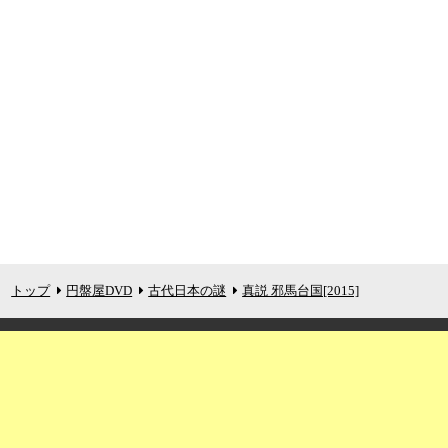
トップ
円盤屋DVD
古代日本の謎
真説 邪馬台国[2015]