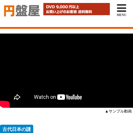

MENU
▲サンプル動画
古代日本の謎