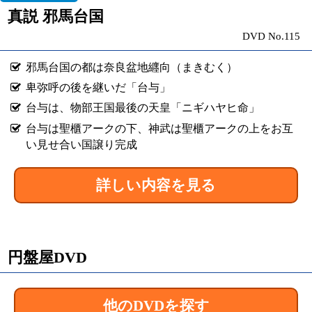
真説 邪馬台国
DVD No.115
邪馬台国の都は奈良盆地纒向（まきむく）
卑弥呼の後を継いだ「台与」
台与は、物部王国最後の天皇「ニギハヤヒ命」
台与は聖櫃アークの下、神武は聖櫃アークの上をお互
い見せ合い国譲り完成
詳しい内容を見る
円盤屋DVD
他のDVDを探す