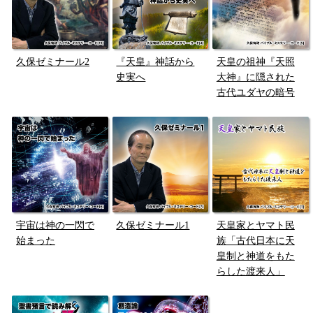
久保ゼミナール2
『天皇』神話から
天皇の祖神『天照
史実へ
大神』に隠された
古代ユダヤの暗号
宇宙は神の一閃で
久保ゼミナール1
天皇家とヤマト民
始まった
族「古代日本に天
皇制と神道をもた
らした渡来人」