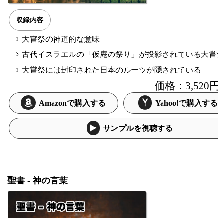
収録内容
大嘗祭の神道的な意味
古代イスラエルの「仮庵の祭り」が投影されている大嘗
大嘗祭には封印された日本のルーツが隠されている
価格：3,52
Amazonで購入する
Yahoo!で購入する
サンプルを視聴する
聖書 - 神の言葉