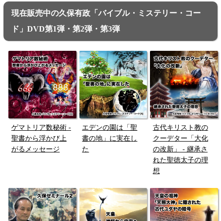
現在販売中の久保有政「バイブル・ミステリー・コー
ド」DVD第1弾・第2弾・第3弾
ゲマトリア数秘術 -
エデンの園は「聖
古代キリスト教の
聖書から浮かび上
書の地」に実在し
クーデター「大化
がるメッセージ
た
の改新」 - 継承さ
れた聖徳太子の理
想