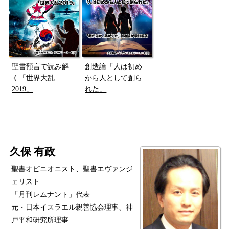
聖書預言で読み解
創造論「人は初め
く「世界大乱
から人として創ら
2019」
れた」
久保 有政
聖書オピニオニスト、聖書エヴァンジ
ェリスト
「月刊レムナント」代表
元・日本イスラエル親善協会理事、神
戸平和研究所理事